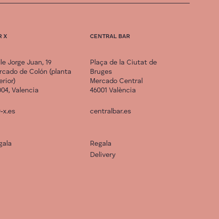
R X
CENTRAL BAR
le Jorge Juan, 19
Plaça de la Ciutat de
rcado de Colón (planta
Bruges
erior)
Mercado Central
04, Valencia
46001 València
-x.es
centralbar.es
gala
Regala
Delivery