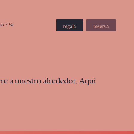
En
/
Va
regala
reserva
re a nuestro alrededor. Aquí