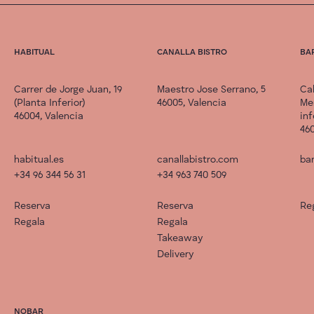
HABITUAL
CANALLA BISTRO
BA
Carrer de Jorge Juan, 19
Maestro Jose Serrano, 5
Cal
(Planta Inferior)
46005, Valencia
Me
46004, Valencia
inf
460
habitual.es
canallabistro.com
bar
+34 96 344 56 31
+34 963 740 509
Reserva
Reserva
Re
Regala
Regala
Takeaway
Delivery
NOBAR