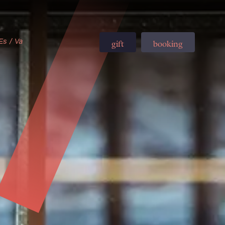
Es
/
Va
gift
booking