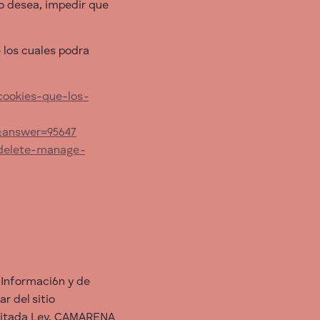
lo desea, impedir que
 los cuales podra
-cookies-que-los
-
s&answer=95647
/delete-manage
-
a Informaci6n y de
 del sitio
a citada Ley, CAMARENA