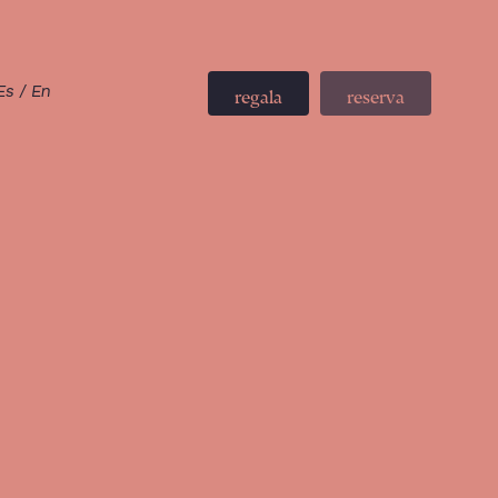
Es
/
En
regala
reserva