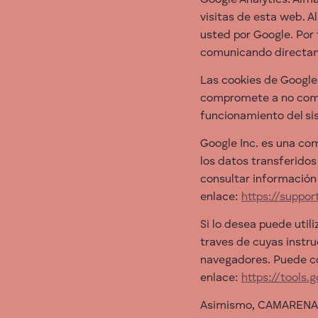
Google Analytics: Alm
visitas de esta web. A
usted por Google. Por 
comunicando directa
Las cookies de Google
compromete a no compa
funcionamiento del sis
Google Inc. es una co
los datos transferidos
consultar información 
enlace:
https://suppo
Si lo desea puede util
traves de cuyas instru
navegadores. Puede co
enlace:
https://tools
Asimismo, CAMARENA M