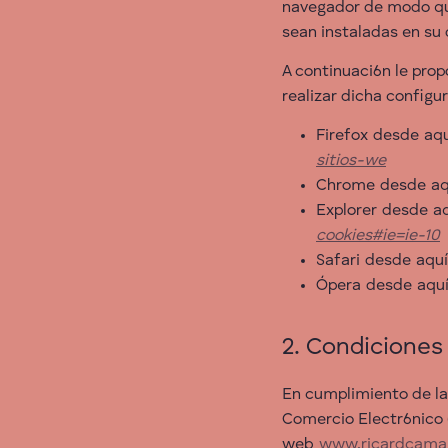
navegador de modo que 
sean instaladas en su 
A continuaci6n le prop
realizar dicha configu
Firefox desde aq
sitios-we
Chrome desde aq
Explorer desde a
cookies#ie=ie-10
Safari desde aqu
Ópera desde aquí
2. Condiciones
En cumplimiento de la 
Comercio Electr6nico
web
www.ricardcama