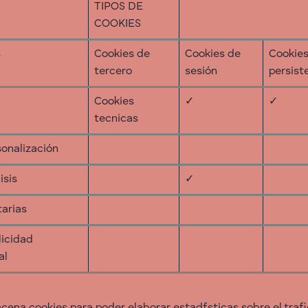
TIPOS DE
COOKIES
s
Cookies de
Cookies de
Cookie
tercero
sesión
persist
Cookies
✓
✓
tecnicas
sonalización
isis
✓
tarias
licidad
al