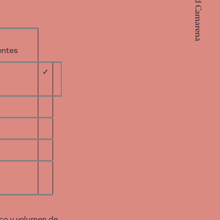
sobre Ricard Camarena
s
entes
✓