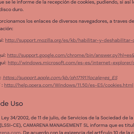
se le informe de la recepción de cookies, pudiendo, si así 
disco duro.
orcionamos los enlaces de diversos navegadores, a traves de
ración:
uí:
http://support.mozilla.org/es/kb/habilitar-y-deshabilitar
uí:
http://support.google.com/chrome/bin/answer.py?hl=e
quí:
http://windows.microsoft.com/es-es/internet-explorer
í:
https://support.apple.com/kb/ph17191?locale=es_ES
 :
http://help.opera.com/Windows/11.50/es-ES/cookies.html
 de Uso
Ley 34/2002, de 11 de julio, de Servicios de la Sociedad de l
 (LSSI-CE), CAMARENA MANAGEMENT SL informa que es titular
rena.com
. De acuerdo con la exigencia del artfculo 10 de l