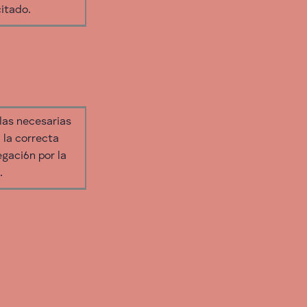
citado.
las necesarias
 la correcta
gaci6n por la
.