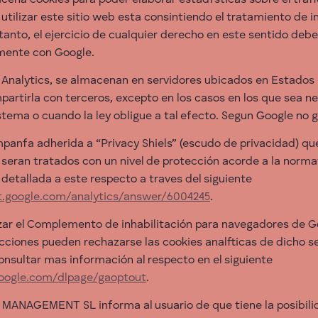
acena cookies para poder elaborar estadfsticas sobre el traf
l utilizar este sitio web esta consintiendo el tratamiento de
tanto, el ejercicio de cualquier derecho en este sentido deb
mente con Google.
 Analytics, se almacenan en servidores ubicados en Estados 
rtirla con terceros, excepto en los casos en los que sea ne
tema o cuando la ley obligue a tal efecto. Segun Google no g
mpanfa adherida a “Privacy Shiels” (escudo de privacidad) qu
 seran tratados con un nivel de protección acorde a la norm
detallada a este respecto a traves del siguiente
rt.google.com/analytics/answer/6004245
.
izar el Complemento de inhabilitación para navegadores de G
cciones pueden rechazarse las cookies analfticas de dicho se
nsultar mas información al respecto en el siguiente
.google.com/dlpage/gaoptout
.
ANAGEMENT SL informa al usuario de que tiene la posibilid