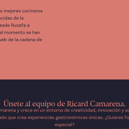
os mejores cocineros
cidas de la
desde Ruzafa a
a el momento se han
 web de la cadena de
Únete al equipo de Ricard Camarena.
marena y crece en un entorno de creatividad, innovación y so
ado que crea experiencias gastronómicas únicas. ¿Quieres fo
especial?