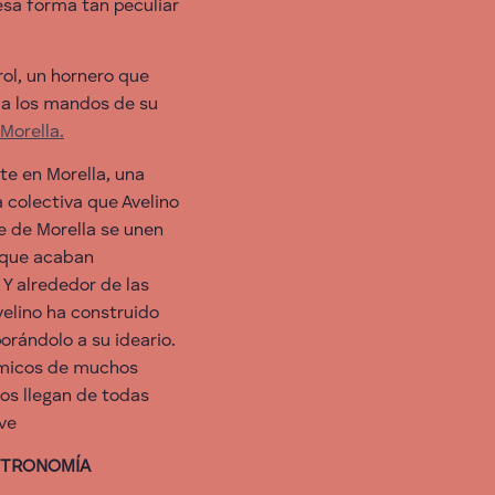
esa forma tan peculiar
rol, un hornero que
 a los mandos de su
Morella.
te en Morella, una
a colectiva que Avelino
e de Morella se unen
s que acaban
Y alrededor de las
Avelino ha construido
orándolo a su ideario.
ómicos de muchos
nos llegan de todas
ave
ASTRONOMÍA