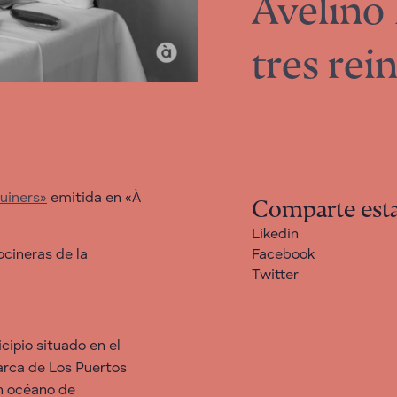
Avelino
tres rei
Cuiners»
emitida en «À
Comparte esta
Likedin
ocineras de la
Facebook
Twitter
cipio situado en el
marca de Los Puertos
un océano de