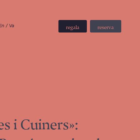
En
/
Va
regala
reserva
s i Cuiners»: