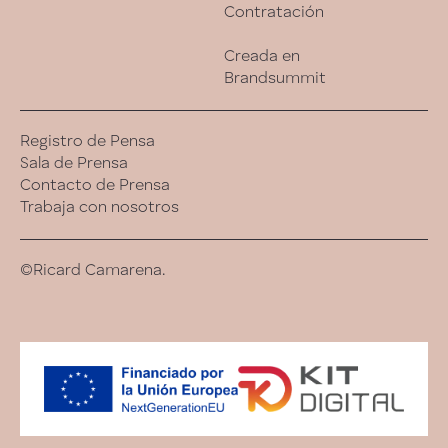
Contratación
Creada en
Brandsummit
Registro de Pensa
Sala de Prensa
Contacto de Prensa
Trabaja con nosotros
©Ricard Camarena.
Esta experiencia es una analogía de la cocina de
Ricard Camarena. Se adapta día a día. A veces hora a
hora.
00
01
02
03
04
05
06
07
08
09
10
11
12
13
14
15
16
17
18
19
20
21
22
23
24