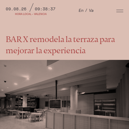
09.08.26
09:38:37
En
/
Va
HORA LOCAL - VALENCIA
BAR X remodela la terraza para
mejorar la experiencia