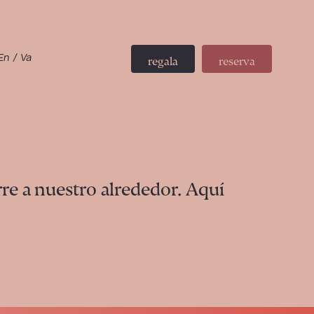
En
/
Va
regala
reserva
re a nuestro alrededor. Aquí