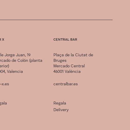
R X
CENTRAL BAR
le Jorge Juan, 19
Plaça de la Ciutat de
rcado de Colón (planta
Bruges
erior)
Mercado Central
04, Valencia
46001 València
-x.es
centralbar.es
gala
Regala
Delivery