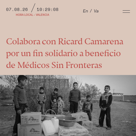
07.08.26
10:29:09
En
/
Va
HORA LOCAL - VALENCIA
Colabora con Ricard Camarena
por un fin solidario a beneficio
de Médicos Sin Fronteras