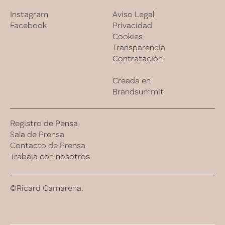
Instagram
Aviso Legal
Facebook
Privacidad
Cookies
Transparencia
Contratación
Creada en
Brandsummit
Registro de Pensa
Sala de Prensa
Contacto de Prensa
Trabaja con nosotros
©Ricard Camarena.
Esta experiencia es una analogía de la cocina de
Ricard Camarena. Se adapta día a día. A veces hora a