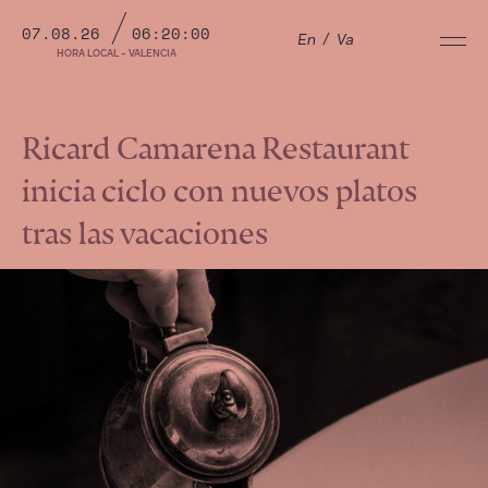
07.08.26
06:20:01
En
/
Va
HORA LOCAL - VALENCIA
Ricard Camarena Restaurant
inicia ciclo con nuevos platos
tras las vacaciones