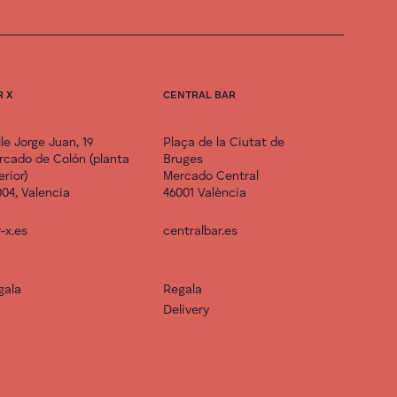
R X
CENTRAL BAR
le Jorge Juan, 19
Plaça de la Ciutat de
rcado de Colón (planta
Bruges
erior)
Mercado Central
04, Valencia
46001 València
-x.es
centralbar.es
gala
Regala
Delivery