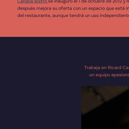
Canalla Bistro
se inauguró el 1 de octubre de 2012 y
después mejora su oferta con un espacio que está i
del restaurante, aunque tendrá un uso independient
Trabaja en Ricard Ca
un equipo apasion