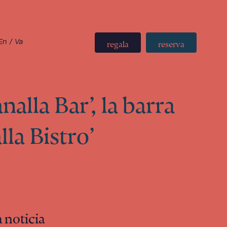
En
/
Va
regala
reserva
alla Bar’, la barra
lla Bistro’
 noticia