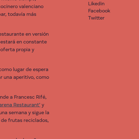
Likedin
 cocinero valenciano
Facebook
 bar, todavía más
Twitter
restaurante en versión
 estará en constante
oferta propia y
 como lugar de espera
r una aperitivo, como
onde a Francesc Rifé,
arena Restaurant’
y
 una semana y sigue la
de frutas reciclados,